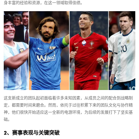
身丰富的经验和资源，在这一领域取得佳绩。
这支新成立的团队起初面临着许多未知因素，从成员之间的配合到战略制
定，都需要时间来磨合。然而，依托于过往积累下来的团队文化与协作精
神，他们很快开始适应这一全新的电游环境，为后续的发展打下了坚实基
础。
2、赛事表现与关键突破