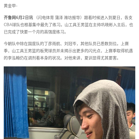
黄金甲-
齐鲁网6月2日讯
（闪电体育 蒲泽 潍坊报导）跟着时候进入到夏日，各支
CBA球队也根基集中最先了练习。山工具王男篮在主帅巩晓彬入主后，也
已完成了快要一个月的高强度练习。
今朝队中除在国度队的丁彦雨航、刘冠岑，其他队员已悉数到位。上赛
季，山工具王男篮的板凳球员并未揭示出更多的闪光点，上赛季取得机遇
的李泓翰仍在调剂着本身的状况。对他来讲，夏训显得尤其要害。