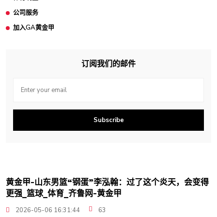
公司服务
加入GA黄金甲
订阅我们的邮件
Subscribe
黄金甲-山东男篮“钢蛋”李泓翰：过了这个炎天，会变得
更强_篮球_体育_齐鲁网-黄金甲
2026-05-06 16:31:44
63