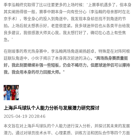
季李泓翰终究取得了比以往要更多的上场时候：“上赛季机遇多了，但本身
其实阐扬得很一般，赛季中期本身一向有些分心（李泓翰的母亲那时在北
京手术），等全身心的投入到角逐中，我发现本身却总找不到角逐的节
拍。上场后就太想表示好，老是很是紧。良多球迷伴侣也从各类平台给我
良多建议，我很感激大师关心我，我太想打好了，确切在心态上有些焦
急。”
在刚竣事的寿光热身赛中，李泓翰两场角逐阐扬超卓，特殊是在对阵阿根
廷联队角逐中，小伙子揭示了本身再次前进的决心
，“两场热身赛质量挺
好，我此刻要继续补强一些短板，仍会不竭尽力，但愿球迷伴侣可以撑持
我，我会用本身的尽力回报大师。”
上海乒乓球队个人能力分析与发展潜力研究探讨
2025-04-19 20:28:46
本文旨在对上海乒乓球队的个人能力进行深入分析，并探讨其未来的发展
潜力。通过对球员技术水平、心理素质、训练方法和团队合作等四个方面